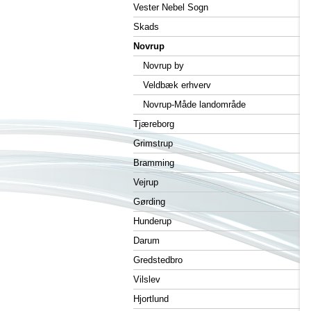
Vester Nebel Sogn
Skads
Novrup
Novrup by
Veldbæk erhverv
Novrup-Måde landområde
Tjæreborg
Grimstrup
Bramming
Vejrup
Gørding
Hunderup
Darum
Gredstedbro
Vilslev
Hjortlund