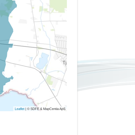
Leaflet
| © SDFE & MapCentia ApS