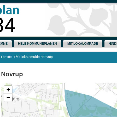
EMNE
HELE KOMMUNEPLANEN
MIT LOKALOMRÅDE
ÆND
Mit lokalområde
Forside
/
/
Novrup
Novrup
+
−