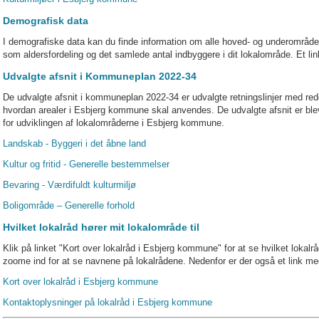
Demografisk data
I demografiske data kan du finde information om alle hoved- og underområde
som aldersfordeling og det samlede antal indbyggere i dit lokalområde. Et lin
Udvalgte afsnit i Kommuneplan 2022-34
De udvalgte afsnit i kommuneplan 2022-34 er udvalgte retningslinjer med red
hvordan arealer i Esbjerg kommune skal anvendes. De udvalgte afsnit er blev
for udviklingen af lokalområderne i Esbjerg kommune.
Landskab - Byggeri i det åbne land
Kultur og fritid - Generelle bestemmelser
Bevaring - Værdifuldt kulturmiljø
Boligområde – Generelle forhold
Hvilket lokalråd hører mit lokalområde til
Klik på linket "Kort over lokalråd i Esbjerg kommune" for at se hvilket lokalrå
zoome ind for at se navnene på lokalrådene. Nedenfor er der også et link med
Kort over lokalråd i Esbjerg kommune
Kontaktoplysninger på lokalråd i Esbjerg kommune