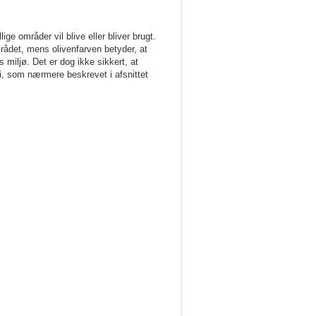
ge områder vil blive eller bliver brugt.
mrådet, mens olivenfarven betyder, at
s miljø. Det er dog ikke sikkert, at
 i, som nærmere beskrevet i afsnittet