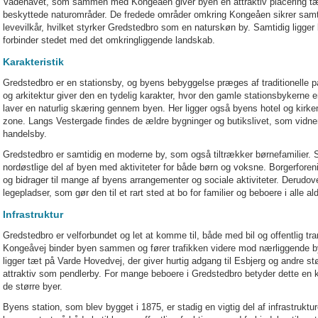
Vadehavet, som sammen med Kongeåen giver byen en attraktiv placering t
beskyttede naturområder. De fredede områder omkring Kongeåen sikrer samtid
levevilkår, hvilket styrker Gredstedbro som en naturskøn by. Samtidig ligge
forbinder stedet med det omkringliggende landskab.
Karakteristik
Gredstedbro er en stationsby, og byens bebyggelse præges af traditionelle 
og arkitektur giver den en tydelig karakter, hvor den gamle stationsbykerne
laver en naturlig skæring gennem byen. Her ligger også byens hotel og kirk
zone. Langs Vestergade findes de ældre bygninger og butikslivet, som vidne
handelsby.
Gredstedbro er samtidig en moderne by, som også tiltrækker børnefamilier. Sk
nordøstlige del af byen med aktiviteter for både børn og voksne. Borgerforenin
og bidrager til mange af byens arrangementer og sociale aktiviteter. Derud
legepladser, som gør den til et rart sted at bo for familier og beboere i alle ald
Infrastruktur
Gredstedbro er velforbundet og let at komme til, både med bil og offentlig t
Kongeåvej binder byen sammen og fører trafikken videre mod nærliggende b
ligger tæt på Varde Hovedvej, der giver hurtig adgang til Esbjerg og andre st
attraktiv som pendlerby. For mange beboere i Gredstedbro betyder dette en ko
de større byer.
Byens station, som blev bygget i 1875, er stadig en vigtig del af infrastruktur