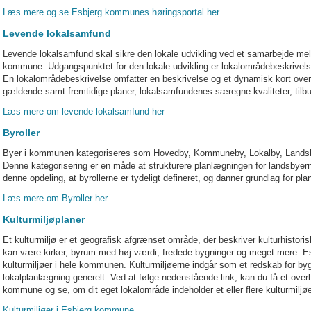
Læs mere og se Esbjerg kommunes høringsportal her
Levende lokalsamfund
Levende lokalsamfund skal sikre den lokale udvikling ved et samarbejde m
kommune. Udgangspunktet for den lokale udvikling er lokalområdebeskrivels
En lokalområdebeskrivelse omfatter en beskrivelse og et dynamisk kort ove
gældende samt fremtidige planer, lokalsamfundenes særegne kvaliteter, tilbud 
Læs mere om levende lokalsamfund her
Byroller
Byer i kommunen kategoriseres som Hovedby, Kommuneby, Lokalby, Lan
Denne kategorisering er en måde at strukturere planlægningen for landsbyer
denne opdeling, at byrollerne er tydeligt defineret, og danner grundlag for pla
Læs mere om Byroller her
Kulturmiljøplaner
Et kulturmiljø er et geografisk afgrænset område, der beskriver kulturhisto
kan være kirker, byrum med høj værdi, fredede bygninger og meget mere. E
kulturmiljøer i hele kommunen. Kulturmiljøerne indgår som et redskab for b
lokalplanlægning generelt. Ved at følge nedenstående link, kan du få et overbl
kommune og se, om dit eget lokalområde indeholder et eller flere kulturmiljøe
Kulturmiljøer i Esbjerg kommune