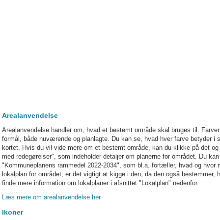
Arealanvendelse
Arealanvendelse handler om, hvad et bestemt område skal bruges til. Farverne
formål, både nuværende og planlagte. Du kan se, hvad hver farve betyder i sig
kortet. Hvis du vil vide mere om et bestemt område, kan du klikke på det og de
med redegørelser", som indeholder detaljer om planerne for området. Du kan 
"Kommuneplanens rammedel 2022-2034", som bl.a. fortæller, hvad og hvor m
lokalplan for området, er det vigtigt at kigge i den, da den også bestemmer
finde mere information om lokalplaner i afsnittet "Lokalplan" nedenfor.
Læs mere om arealanvendelse her
Ikoner