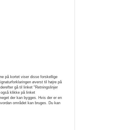
 på kortet viser disse forskellige
naturforklaringen øverst til højre på
refter gå til linket "Retningslinjer
også klikke på linket
eget der kan bygges. Hvis der er en
, hvordan området kan bruges. Du kan