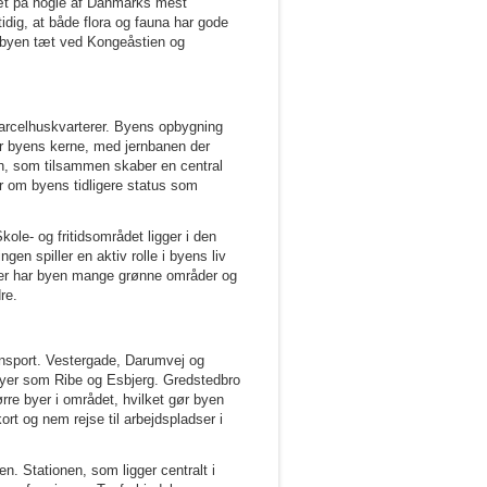
æt på nogle af Danmarks mest
ig, at både flora og fauna har gode
r byen tæt ved Kongeåstien og
parcelhuskvarterer. Byens opbygning
 er byens kerne, med jernbanen der
en, som tilsammen skaber en central
r om byens tidligere status som
ole- og fritidsområdet ligger i den
gen spiller en aktiv rolle i byens liv
over har byen mange grønne områder og
re.
ransport. Vestergade, Darumvej og
yer som Ribe og Esbjerg. Gredstedbro
ørre byer i området, hvilket gør byen
rt og nem rejse til arbejdspladser i
en. Stationen, som ligger centralt i