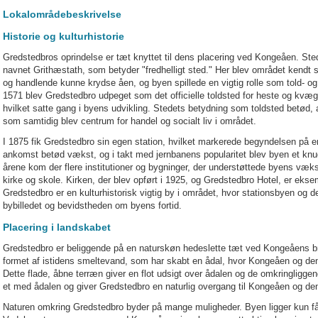
Lokalområdebeskrivelse
Historie og kulturhistorie
Gredstedbros oprindelse er tæt knyttet til dens placering ved Kongeåen. St
navnet Grithæstath, som betyder "fredhelligt sted." Her blev området kendt 
og handlende kunne krydse åen, og byen spillede en vigtig rolle som told- og 
1571 blev Gredstedbro udpeget som det officielle toldsted for heste og kvæg
hvilket satte gang i byens udvikling. Stedets betydning som toldsted betød, a
som samtidig blev centrum for handel og socialt liv i området.
I 1875 fik Gredstedbro sin egen station, hvilket markerede begyndelsen på 
ankomst betød vækst, og i takt med jernbanens popularitet blev byen et knu
årene kom der flere institutioner og bygninger, der understøttede byens væk
kirke og skole. Kirken, der blev opført i 1925, og Gredstedbro Hotel, er eksem
Gredstedbro er en kulturhistorisk vigtig by i området, hvor stationsbyen og d
bybilledet og bevidstheden om byens fortid.
Placering i landskabet
Gredstedbro er beliggende på en naturskøn hedeslette tæt ved Kongeåens b
formet af istidens smeltevand, som har skabt en ådal, hvor Kongeåen og d
Dette flade, åbne terræn giver en flot udsigt over ådalen og de omkringliggen
et med ådalen og giver Gredstedbro en naturlig overgang til Kongeåen og d
Naturen omkring Gredstedbro byder på mange muligheder. Byen ligger kun få 