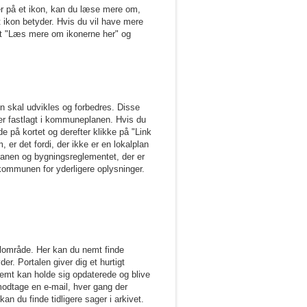
ker på et ikon, kan du læse mere om,
rt ikon betyder. Hvis du vil have mere
ket "Læs mere om ikonerne her" og
en skal udvikles og forbedres. Disse
 er fastlagt i kommuneplanen. Hvis du
e på kortet og derefter klikke på "Link
, er det fordi, der ikke er en lokalplan
planen og bygningsreglementet, der er
ommunen for yderligere oplysninger.
kalområde. Her kan du nemt finde
er. Portalen giver dig et hurtigt
nemt kan holde sig opdaterede og blive
odtage en e-mail, hver gang der
an du finde tidligere sager i arkivet.