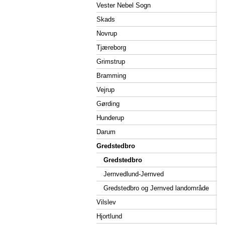
Vester Nebel Sogn
Skads
Novrup
Tjæreborg
Grimstrup
Bramming
Vejrup
Gørding
Hunderup
Darum
Gredstedbro
Gredstedbro
Jernvedlund-Jernved
Gredstedbro og Jernved landområde
Vilslev
Hjortlund