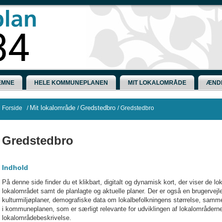
EMNE
HELE KOMMUNEPLANEN
MIT LOKALOMRÅDE
ÆND
Mit lokalområde
Gredstedbro
Forside
/
/
/
Gredstedbro
Gredstedbro
Indhold
På denne side finder du et klikbart, digitalt og dynamisk kort, der viser de l
lokalområdet samt de planlagte og aktuelle planer. Der er også en brugervejle
kulturmiljøplaner, demografiske data om lokalbefolkningens størrelse, samme
i kommuneplanen, som er særligt relevante for udviklingen af lokalområder
lokalområdebeskrivelse.