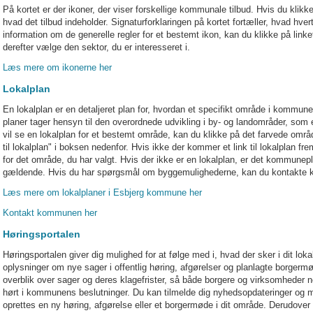
På kortet er der ikoner, der viser forskellige kommunale tilbud. Hvis du klik
hvad det tilbud indeholder. Signaturforklaringen på kortet fortæller, hvad hve
information om de generelle regler for et bestemt ikon, kan du klikke på lin
derefter vælge den sektor, du er interesseret i.
Læs mere om ikonerne her
Lokalplan
En lokalplan er en detaljeret plan for, hvordan et specifikt område i kommun
planer tager hensyn til den overordnede udvikling i by- og landområder, som
vil se en lokalplan for et bestemt område, kan du klikke på det farvede områd
til lokalplan" i boksen nedenfor. Hvis ikke der kommer et link til lokalplan frem
for det område, du har valgt. Hvis der ikke er en lokalplan, er det kommune
gældende. Hvis du har spørgsmål om byggemulighederne, kan du kontakte k
Læs mere om lokalplaner i Esbjerg kommune her
Kontakt kommunen her
Høringsportalen
Høringsportalen giver dig mulighed for at følge med i, hvad der sker i dit lo
oplysninger om nye sager i offentlig høring, afgørelser og planlagte borgermød
overblik over sager og deres klagefrister, så både borgere og virksomheder 
hørt i kommunens beslutninger. Du kan tilmelde dig nyhedsopdateringer og m
oprettes en ny høring, afgørelse eller et borgermøde i dit område. Derudover k