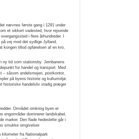
edet nævnes første gang i 1291 under
som et sikkert vadested, hvor rejsende
overgangssted i flere århundreder. I
 på vej mod det sydlige Jylland,
t kongen tillod opførelsen af en kro,
en ny tid som stationsby. Jernbanens
depunkt for handel og transport. Med
st – såsom andelsmejeri, postkontor,
pler på byens historie og kulturmiljø.
et historiske handelsliv stadig præger
redder. Området omkring byen er
ens engområder dominerer landskabet.
de marker. Den flade hedeslette går i
ens smukke omgivelser.
kilometer fra Nationalpark