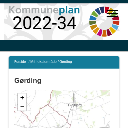
Mit lokalområde
Forside
/
/
Gørding
Gørding
+
−