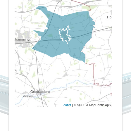
Leaflet
| © SDFE & MapCentia ApS