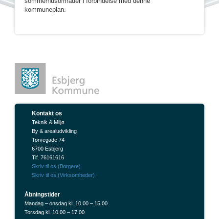
sommerhusområder i forbindelse med denne
kommuneplan.
Kontakt os
Teknik & Miljø
By & arealudvikling
Torvegade 74
6700 Esbjerg
Tlf. 76161616
Skriv til os (Borgere)
Skriv til os (Virksomheder)
Åbningstider
Mandag – onsdag kl. 10.00 – 15.00
Torsdag kl. 10.00 – 17.00