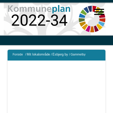
Mit lokalområde
Esbjerg by
Forside
/
/
/
Gammelby