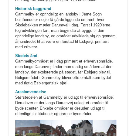
Historisk baggrund
Gammelby er oprindeligt en landsby i Jerne Sogn
bestående er nogle få gårde liggende omtrent, hvor
Skolebakken møder Darumvej i dag. Først i 1920’erne
tog udviklingen fart, man begyndte at bygge til den
oprindelige landsby, og området udviklede sig op gennem
århundredet til at være en forstad til Esbjerg, primært
med erhverv.
Stedets ånd
Gammelbyområdet er i dag primært et erhvervsområde,
men langs Darumvej finder man stadig små levn af den
landsby, der eksisterede på stedet, før Esbjerg blev til.
Boligområdet i Gammelby bliver ofte omtalt som bydel
med rigtig Esbjergensisk sjæl.
Arealanvendelse
Størstedelen af Gammelby er udlagt til erhvervsområde.
Derudover er der langs Darumvej udlagt et område til
bydelscenter. Enkelte områder er desuden udlagt til
offentlige institutioner og grønne byområder.