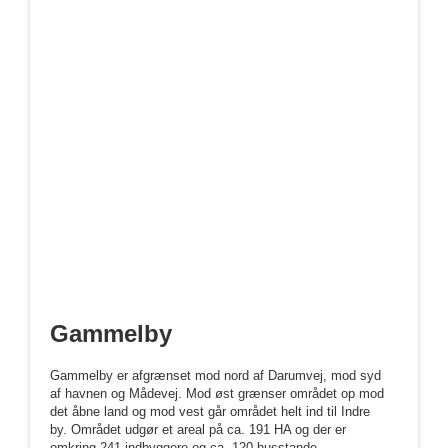
Gammelby
Gammelby er afgrænset mod nord af Darumvej, mod syd
af havnen og Mådevej. Mod øst grænser området op mod
det åbne land og mod vest går området helt ind til Indre
by.
Området udgør et areal på ca. 191 HA og der er
omkring 241 indbyggere og ca. 120 husstande.