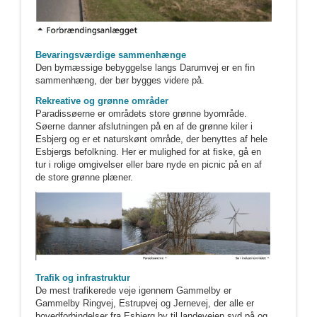
Bevaringsværdige sammenhænge
Den bymæssige bebyggelse langs Darumvej er en fin
sammenhæng, der bør bygges videre på.
Rekreative og grønne områder
Paradissøerne er områdets store grønne byområde.
Søerne danner afslutningen på en af de grønne kiler i
Esbjerg og er et naturskønt område, der benyttes af hele
Esbjergs befolkning. Her er mulighed for at fiske, gå en
tur i rolige omgivelser eller bare nyde en picnic på en af
de store grønne plæner.
Trafik og infrastruktur
De mest trafikerede veje igennem Gammelby er
Gammelby Ringvej, Estrupvej og Jernevej, der alle er
hovedforbindelser fra Esbjerg by til landevejen syd på og