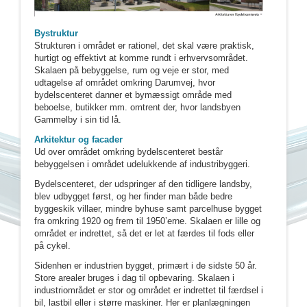
Bystruktur
Strukturen i området er rationel, det skal være praktisk,
hurtigt og effektivt at komme rundt i erhvervsområdet.
Skalaen på bebyggelse, rum og veje er stor, med
udtagelse af området omkring Darumvej, hvor
bydelscenteret danner et bymæssigt område med
beboelse, butikker mm. omtrent der, hvor landsbyen
Gammelby i sin tid lå.
Arkitektur og facader
Ud over området omkring bydelscenteret består
bebyggelsen i området udelukkende af industribyggeri.
Bydelscenteret, der udspringer af den tidligere landsby,
blev udbygget først, og her finder man både bedre
byggeskik villaer, mindre byhuse samt parcelhuse bygget
fra omkring 1920 og frem til 1950’erne. Skalaen er lille og
området er indrettet, så det er let at færdes til fods eller
på cykel.
Sidenhen er industrien bygget, primært i de sidste 50 år.
Store arealer bruges i dag til opbevaring. Skalaen i
industriområdet er stor og området er indrettet til færdsel i
bil, lastbil eller i større maskiner. Her er planlægningen