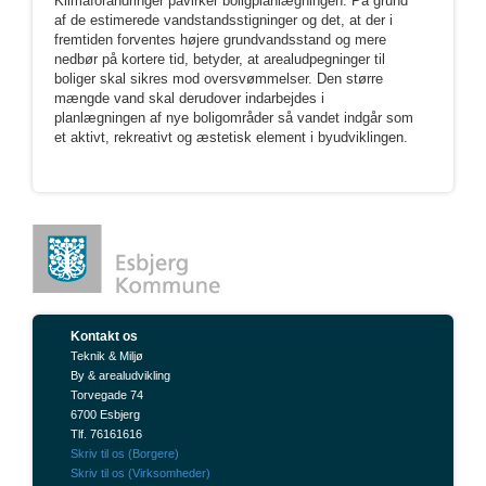
Klimaforandringer påvirker boligplanlægningen. På grund
af de estimerede vandstandsstigninger og det, at der i
fremtiden forventes højere grundvandsstand og mere
nedbør på kortere tid, betyder, at arealudpegninger til
boliger skal sikres mod oversvømmelser. Den større
mængde vand skal derudover indarbejdes i
planlægningen af nye boligområder så vandet indgår som
et aktivt, rekreativt og æstetisk element i byudviklingen.
Kontakt os
Teknik & Miljø
By & arealudvikling
Torvegade 74
6700 Esbjerg
Tlf. 76161616
Skriv til os (Borgere)
Skriv til os (Virksomheder)