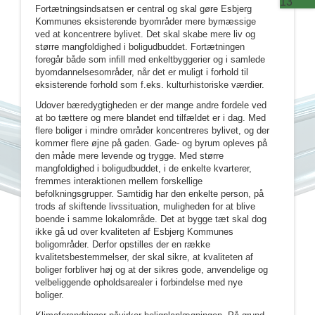
Fortætningsindsatsen er central og skal gøre Esbjerg
Kommunes eksisterende byområder mere bymæssige
ved at koncentrere bylivet. Det skal skabe mere liv og
større mangfoldighed i boligudbuddet. Fortætningen
foregår både som infill med enkeltbyggerier og i samlede
byomdannelsesområder, når det er muligt i forhold til
eksisterende forhold som f.eks. kulturhistoriske værdier.
Udover bæredygtigheden er der mange andre fordele ved
at bo tættere og mere blandet end tilfældet er i dag. Med
flere boliger i mindre områder koncentreres bylivet, og der
kommer flere øjne på gaden. Gade- og byrum opleves på
den måde mere levende og trygge. Med større
mangfoldighed i boligudbuddet, i de enkelte kvarterer,
fremmes interaktionen mellem forskellige
befolkningsgrupper. Samtidig har den enkelte person, på
trods af skiftende livssituation, muligheden for at blive
boende i samme lokalområde. Det at bygge tæt skal dog
ikke gå ud over kvaliteten af Esbjerg Kommunes
boligområder. Derfor opstilles der en række
kvalitetsbestemmelser, der skal sikre, at kvaliteten af
boliger forbliver høj og at der sikres gode, anvendelige og
velbeliggende opholdsarealer i forbindelse med nye
boliger.