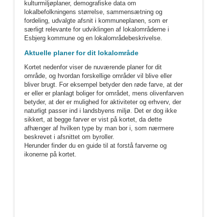
kulturmiljøplaner, demografiske data om
lokalbefolkningens størrelse, sammensætning og
fordeling, udvalgte afsnit i kommuneplanen, som er
særligt relevante for udviklingen af lokalområderne i
Esbjerg kommune og en lokalområdebeskrivelse.
Aktuelle planer for dit lokalområde
Kortet nedenfor viser de nuværende planer for dit
område, og hvordan forskellige områder vil blive eller
bliver brugt. For eksempel betyder den røde farve, at der
er eller er planlagt boliger for området, mens olivenfarven
betyder, at der er mulighed for aktiviteter og erhverv, der
naturligt passer ind i landsbyens miljø. Det er dog ikke
sikkert, at begge farver er vist på kortet, da dette
afhænger af hvilken type by man bor i, som nærmere
beskrevet i afsnittet om byroller.
Herunder finder du en guide til at forstå farverne og
ikonerne på kortet.