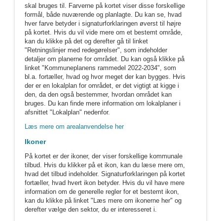
skal bruges til. Farverne på kortet viser disse forskellige
formål, både nuværende og planlagte. Du kan se, hvad
hver farve betyder i signaturforklaringen øverst til højre
på kortet. Hvis du vil vide mere om et bestemt område,
kan du klikke på det og derefter gå til linket
"Retningslinjer med redegørelser", som indeholder
detaljer om planerne for området. Du kan også klikke på
linket "Kommuneplanens rammedel 2022-2034", som
bl.a. fortæller, hvad og hvor meget der kan bygges. Hvis
der er en lokalplan for området, er det vigtigt at kigge i
den, da den også bestemmer, hvordan området kan
bruges. Du kan finde mere information om lokalplaner i
afsnittet "Lokalplan" nedenfor.
Læs mere om arealanvendelse her
Ikoner
På kortet er der ikoner, der viser forskellige kommunale
tilbud. Hvis du klikker på et ikon, kan du læse mere om,
hvad det tilbud indeholder. Signaturforklaringen på kortet
fortæller, hvad hvert ikon betyder. Hvis du vil have mere
information om de generelle regler for et bestemt ikon,
kan du klikke på linket "Læs mere om ikonerne her" og
derefter vælge den sektor, du er interesseret i.