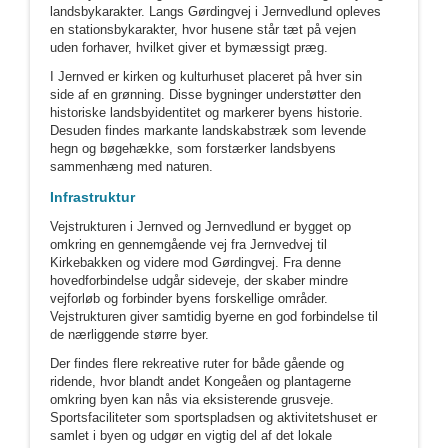
landsbykarakter. Langs Gørdingvej i Jernvedlund opleves
en stationsbykarakter, hvor husene står tæt på vejen
uden forhaver, hvilket giver et bymæssigt præg.
I Jernved er kirken og kulturhuset placeret på hver sin
side af en grønning. Disse bygninger understøtter den
historiske landsbyidentitet og markerer byens historie.
Desuden findes markante landskabstræk som levende
hegn og bøgehække, som forstærker landsbyens
sammenhæng med naturen.
Infrastruktur
Vejstrukturen i Jernved og Jernvedlund er bygget op
omkring en gennemgående vej fra Jernvedvej til
Kirkebakken og videre mod Gørdingvej. Fra denne
hovedforbindelse udgår sideveje, der skaber mindre
vejforløb og forbinder byens forskellige områder.
Vejstrukturen giver samtidig byerne en god forbindelse til
de nærliggende større byer.
Der findes flere rekreative ruter for både gående og
ridende, hvor blandt andet Kongeåen og plantagerne
omkring byen kan nås via eksisterende grusveje.
Sportsfaciliteter som sportspladsen og aktivitetshuset er
samlet i byen og udgør en vigtig del af det lokale