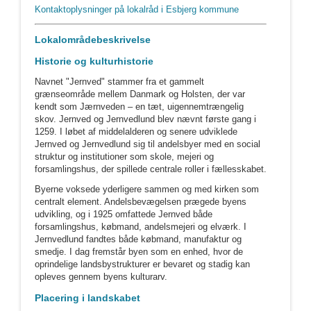
Kontaktoplysninger på lokalråd i Esbjerg kommune
Lokalområdebeskrivelse
Historie og kulturhistorie
Navnet "Jernved" stammer fra et gammelt
grænseområde mellem Danmark og Holsten, der var
kendt som Jærnveden – en tæt, uigennemtrængelig
skov. Jernved og Jernvedlund blev nævnt første gang i
1259. I løbet af middelalderen og senere udviklede
Jernved og Jernvedlund sig til andelsbyer med en social
struktur og institutioner som skole, mejeri og
forsamlingshus, der spillede centrale roller i fællesskabet.
Byerne voksede yderligere sammen og med kirken som
centralt element. Andelsbevægelsen prægede byens
udvikling, og i 1925 omfattede Jernved både
forsamlingshus, købmand, andelsmejeri og elværk. I
Jernvedlund fandtes både købmand, manufaktur og
smedje. I dag fremstår byen som en enhed, hvor de
oprindelige landsbystrukturer er bevaret og stadig kan
opleves gennem byens kulturarv.
Placering i landskabet