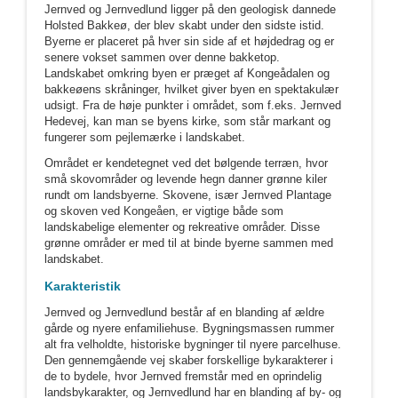
Jernved og Jernvedlund ligger på den geologisk dannede
Holsted Bakkeø, der blev skabt under den sidste istid.
Byerne er placeret på hver sin side af et højdedrag og er
senere vokset sammen over denne bakketop.
Landskabet omkring byen er præget af Kongeådalen og
bakkeøens skråninger, hvilket giver byen en spektakulær
udsigt. Fra de høje punkter i området, som f.eks. Jernved
Hedevej, kan man se byens kirke, som står markant og
fungerer som pejlemærke i landskabet.
Området er kendetegnet ved det bølgende terræn, hvor
små skovområder og levende hegn danner grønne kiler
rundt om landsbyerne. Skovene, især Jernved Plantage
og skoven ved Kongeåen, er vigtige både som
landskabelige elementer og rekreative områder. Disse
grønne områder er med til at binde byerne sammen med
landskabet.
Karakteristik
Jernved og Jernvedlund består af en blanding af ældre
gårde og nyere enfamiliehuse. Bygningsmassen rummer
alt fra velholdte, historiske bygninger til nyere parcelhuse.
Den gennemgående vej skaber forskellige bykarakterer i
de to bydele, hvor Jernved fremstår med en oprindelig
landsbykarakter, og Jernvedlund har en blanding af by- og