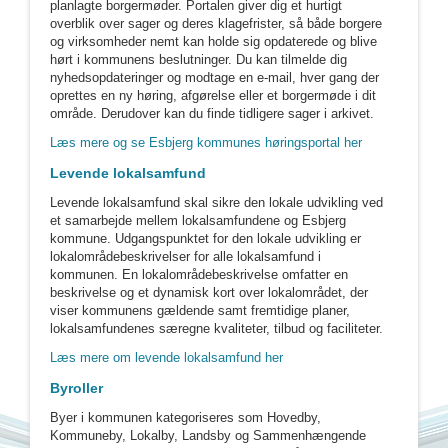
planlagte borgermøder. Portalen giver dig et hurtigt
overblik over sager og deres klagefrister, så både borgere
og virksomheder nemt kan holde sig opdaterede og blive
hørt i kommunens beslutninger. Du kan tilmelde dig
nyhedsopdateringer og modtage en e-mail, hver gang der
oprettes en ny høring, afgørelse eller et borgermøde i dit
område. Derudover kan du finde tidligere sager i arkivet.
Læs mere og se Esbjerg kommunes høringsportal her
Levende lokalsamfund
Levende lokalsamfund skal sikre den lokale udvikling ved
et samarbejde mellem lokalsamfundene og Esbjerg
kommune. Udgangspunktet for den lokale udvikling er
lokalområdebeskrivelser for alle lokalsamfund i
kommunen. En lokalområdebeskrivelse omfatter en
beskrivelse og et dynamisk kort over lokalområdet, der
viser kommunens gældende samt fremtidige planer,
lokalsamfundenes særegne kvaliteter, tilbud og faciliteter.
Læs mere om levende lokalsamfund her
Byroller
Byer i kommunen kategoriseres som Hovedby,
Kommuneby, Lokalby, Landsby og Sammenhængende