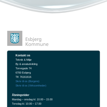
Kontakt os
Teknik & Miljø
By & arealudvikling
Torvegade 74
6700 Esbjerg
Tlf. 76161616
Skriv til os (Borgere)
Skriv til os (Virksomheder)
Åbningstider
Mandag – onsdag kl. 10.00 – 15.00
Torsdag kl. 10.00 – 17.00