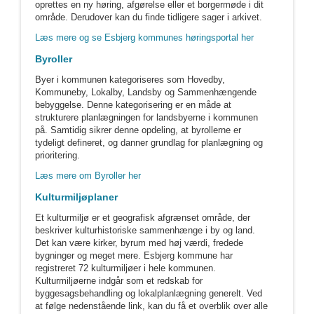
oprettes en ny høring, afgørelse eller et borgermøde i dit
område. Derudover kan du finde tidligere sager i arkivet.
Læs mere og se Esbjerg kommunes høringsportal her
Byroller
Byer i kommunen kategoriseres som Hovedby,
Kommuneby, Lokalby, Landsby og Sammenhængende
bebyggelse. Denne kategorisering er en måde at
strukturere planlægningen for landsbyerne i kommunen
på. Samtidig sikrer denne opdeling, at byrollerne er
tydeligt defineret, og danner grundlag for planlægning og
prioritering.
Læs mere om Byroller her
Kulturmiljøplaner
Et kulturmiljø er et geografisk afgrænset område, der
beskriver kulturhistoriske sammenhænge i by og land.
Det kan være kirker, byrum med høj værdi, fredede
bygninger og meget mere. Esbjerg kommune har
registreret 72 kulturmiljøer i hele kommunen.
Kulturmiljøerne indgår som et redskab for
byggesagsbehandling og lokalplanlægning generelt. Ved
at følge nedenstående link, kan du få et overblik over alle