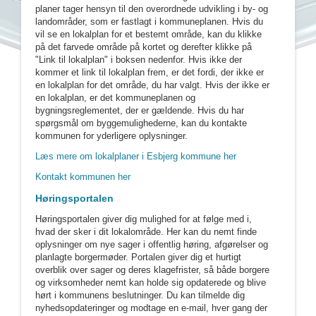
planer tager hensyn til den overordnede udvikling i by- og
landområder, som er fastlagt i kommuneplanen. Hvis du
vil se en lokalplan for et bestemt område, kan du klikke
på det farvede område på kortet og derefter klikke på
"Link til lokalplan" i boksen nedenfor. Hvis ikke der
kommer et link til lokalplan frem, er det fordi, der ikke er
en lokalplan for det område, du har valgt. Hvis der ikke er
en lokalplan, er det kommuneplanen og
bygningsreglementet, der er gældende. Hvis du har
spørgsmål om byggemulighederne, kan du kontakte
kommunen for yderligere oplysninger.
Læs mere om lokalplaner i Esbjerg kommune her
Kontakt kommunen her
Høringsportalen
Høringsportalen giver dig mulighed for at følge med i,
hvad der sker i dit lokalområde. Her kan du nemt finde
oplysninger om nye sager i offentlig høring, afgørelser og
planlagte borgermøder. Portalen giver dig et hurtigt
overblik over sager og deres klagefrister, så både borgere
og virksomheder nemt kan holde sig opdaterede og blive
hørt i kommunens beslutninger. Du kan tilmelde dig
nyhedsopdateringer og modtage en e-mail, hver gang der