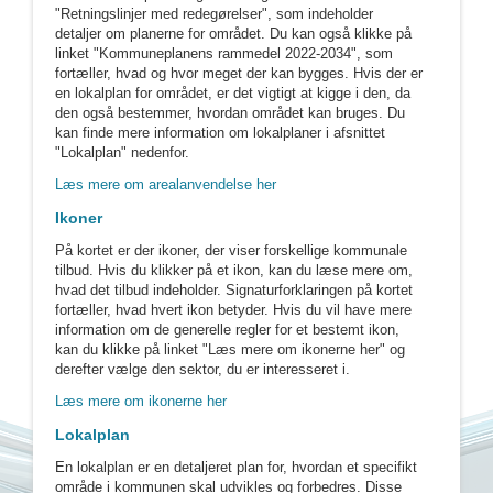
"Retningslinjer med redegørelser", som indeholder
detaljer om planerne for området. Du kan også klikke på
linket "Kommuneplanens rammedel 2022-2034", som
fortæller, hvad og hvor meget der kan bygges. Hvis der er
en lokalplan for området, er det vigtigt at kigge i den, da
den også bestemmer, hvordan området kan bruges. Du
kan finde mere information om lokalplaner i afsnittet
"Lokalplan" nedenfor.
Læs mere om arealanvendelse her
Ikoner
På kortet er der ikoner, der viser forskellige kommunale
tilbud. Hvis du klikker på et ikon, kan du læse mere om,
hvad det tilbud indeholder. Signaturforklaringen på kortet
fortæller, hvad hvert ikon betyder. Hvis du vil have mere
information om de generelle regler for et bestemt ikon,
kan du klikke på linket "Læs mere om ikonerne her" og
derefter vælge den sektor, du er interesseret i.
Læs mere om ikonerne her
Lokalplan
En lokalplan er en detaljeret plan for, hvordan et specifikt
område i kommunen skal udvikles og forbedres. Disse