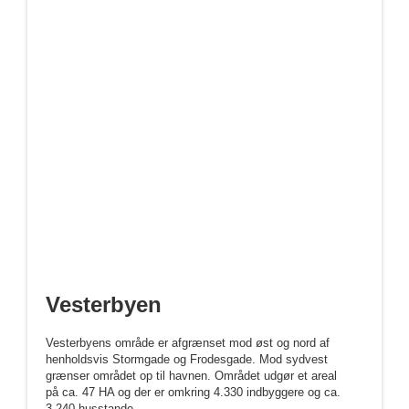
Vesterbyen
Vesterbyens område er afgrænset mod øst og nord af
henholdsvis Stormgade og Frodesgade. Mod sydvest
grænser området op til havnen. Området udgør et areal
på ca. 47 HA og der er omkring 4.330 indbyggere og ca.
3.240 husstande.