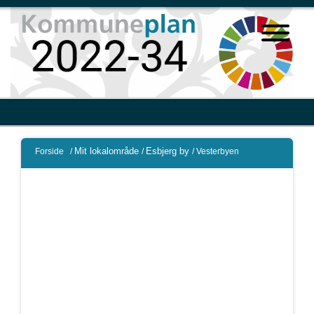
Mit lokalområde
Esbjerg by
Forside
/
/
/
Vesterbyen