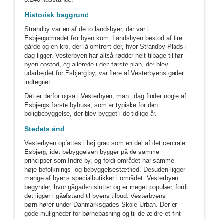
Historisk baggrund
Strandby var en af de to landsbyer, der var i
Esbjergområdet før byen kom. Landsbyen bestod af fire
gårde og en kro, der lå omtrent der, hvor Strandby Plads i
dag ligger. Vesterbyen har altså rødder helt tilbage til før
byen opstod, og allerede i den første plan, der blev
udarbejdet for Esbjerg by, var flere af Vesterbyens gader
indtegnet.
Det er derfor også i Vesterbyen, man i dag finder nogle af
Esbjergs første byhuse, som er typiske for den
boligbebyggelse, der blev bygget i de tidlige år.
Stedets ånd
Vesterbyen opfattes i høj grad som en del af det centrale
Esbjerg, idet bebyggelsen bygger på de samme
principper som Indre by, og fordi området har samme
høje befolknings- og bebyggelsestæthed. Desuden ligger
mange af byens specialbutikker i området. Vesterbyen
begynder, hvor gågaden slutter og er meget populær, fordi
det ligger i gåafstand til byens tilbud. Vesterbyens
børn hører under Danmarksgades Skole Urban. Der er
gode muligheder for børnepasning og til de ældre et fint