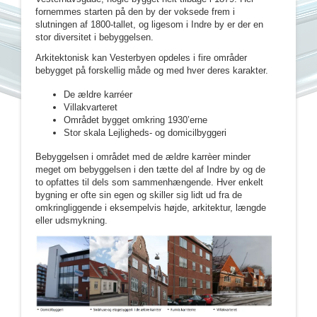
fornemmes starten på den by der voksede frem i
slutningen af 1800-tallet, og ligesom i Indre by er der en
stor diversitet i bebyggelsen.
Arkitektonisk kan Vesterbyen opdeles i fire områder
bebygget på forskellig måde og med hver deres karakter.
De ældre karréer
Villakvarteret
Området bygget omkring 1930’erne
Stor skala Lejligheds- og domicilbyggeri
Bebyggelsen i området med de ældre karrèer minder
meget om bebyggelsen i den tætte del af Indre by og de
to opfattes til dels som sammenhængende. Hver enkelt
bygning er ofte sin egen og skiller sig lidt ud fra de
omkringliggende i eksempelvis højde, arkitektur, længde
eller udsmykning.