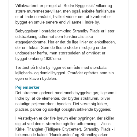
Villakvarteret er præget af ’Bedre Byggeskik’-villaer og
større murermester-villaer, men også enkelte funkishuse
er at finde i området, hvilket vidner om, at kvarteret er
bygget en smule senere end villaerne i Indre by.
Bebyggelsen i området omkring Strandby Plads er i stor
udstrækning udformet som funktionalistiske
etageejendomme. Her er det de lige linier og enkelheden,
der er i fokus. Som de fleste steder i Esbjerg er der
undtagelser herfra, men størstedelen af området er
bygget omkring 1930’erne.
Tættest på Indre by ligger et område med storskala
lejligheds- og domicilbyggeri. Området opfattes som sin
egen enklave i bydelen.
Pejlemærker
Det stramme gadenet med randbebyggelse gør, ligesom i
Indre by, at de elementer, der bryder strukturen, bliver
naturlige pejlemærker i bydelen. Det være sig kirker,
pladser, parker og særligt opsigtsvækkende byggerier.
I Vesterbyen er der fire byrum eller bygninger, der skiller
sig ud ved deres størrelse og/eller udformning – Zions
Kirke, Trianglen (Tidligere Citycenter), Strandby Plads - i
folkemunde kaldet ”Rundkørslen” og Strandbyparken.