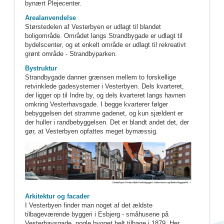
bynært Plejecenter.
Arealanvendelse
Størstedelen af Vesterbyen er udlagt til blandet
boligområde. Området langs Strandbygade er udlagt til
bydelscenter, og et enkelt område er udlagt til rekreativt
grønt område - Strandbyparken.
Bystruktur
Strandbygade danner grænsen mellem to forskellige
retvinklede gadesystemer i Vesterbyen. Dels kvarteret,
der ligger op til Indre by, og dels kvarteret langs havnen
omkring Vesterhavsgade. I begge kvarterer følger
bebyggelsen det stramme gadenet, og kun sjældent er
der huller i randbebyggelsen. Det er blandt andet det, der
gør, at Vesterbyen opfattes meget bymæssig.
Arkitektur og facader
I Vesterbyen finder man noget af det ældste
tilbageværende byggeri i Esbjerg - småhusene på
Vesterhavsgade, nogle bygget helt tilbage i 1879. Her